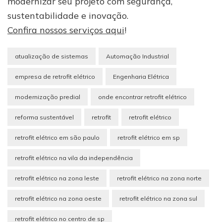
modernizar seu projeto com segurança,
sustentabilidade e inovação.
Confira nossos serviços aqui
!
atualização de sistemas
Automação Industrial
empresa de retrofit elétrico
Engenharia Elétrica
modernização predial
onde encontrar retrofit elétrico
reforma sustentável
retrofit
retrofit elétrico
retrofit elétrico em são paulo
retrofit elétrico em sp
retrofit elétrico na vila da independência
retrofit elétrico na zona leste
retrofit elétrico na zona norte
retrofit elétrico na zona oeste
retrofit elétrico na zona sul
retrofit elétrico no centro de sp