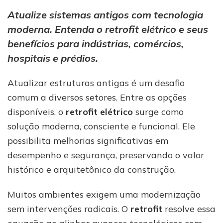
elétrico:
modernize
Atualize sistemas antigos com tecnologia
sua
moderna. Entenda o retrofit elétrico e seus
estrutura
benefícios para indústrias, comércios,
sem
perder
hospitais e prédios.
a
essência
Atualizar estruturas antigas é um desafio
comum a diversos setores. Entre as opções
disponíveis, o
retrofit elétrico
surge como
solução moderna, consciente e funcional. Ele
possibilita melhorias significativas em
desempenho e segurança, preservando o valor
histórico e arquitetônico da construção.
Muitos ambientes exigem uma modernização
sem intervenções radicais. O
retrofit
resolve essa