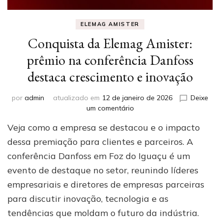
ELEMAG AMISTER
Conquista da Elemag Amister:
prêmio na conferência Danfoss
destaca crescimento e inovação
por
admin
atualizado em
12 de janeiro de 2026
Deixe
em
um comentário
Conquista
Veja como a empresa se destacou e o impacto
da
Elemag
dessa premiação para clientes e parceiros. A
Amister:
conferência Danfoss em Foz do Iguaçu é um
prêmio
evento de destaque no setor, reunindo líderes
na
conferência
empresariais e diretores de empresas parceiras
Danfoss
para discutir inovação, tecnologia e as
destaca
crescimento
tendências que moldam o futuro da indústria.