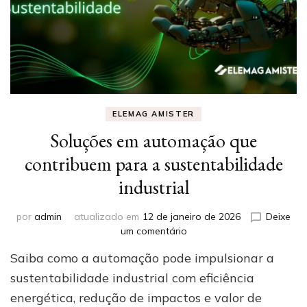
ELEMAG AMISTER
Soluções em automação que
contribuem para a sustentabilidade
industrial
por
admin
atualizado em
12 de janeiro de 2026
Deixe
em
um comentário
Soluções
Saiba como a automação pode impulsionar a
em
automação
sustentabilidade industrial com eficiência
que
energética, redução de impactos e valor de
contribuem