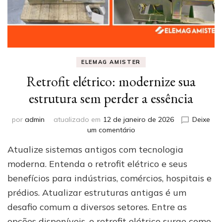
ELEMAG AMISTER
Retrofit elétrico: modernize sua
estrutura sem perder a essência
por
admin
atualizado em
12 de janeiro de 2026
Deixe
em
um comentário
Retrofit
Atualize sistemas antigos com tecnologia
elétrico:
modernize
moderna. Entenda o retrofit elétrico e seus
sua
benefícios para indústrias, comércios, hospitais e
estrutura
prédios. Atualizar estruturas antigas é um
sem
perder
desafio comum a diversos setores. Entre as
a
opções disponíveis, o retrofit elétrico surge como