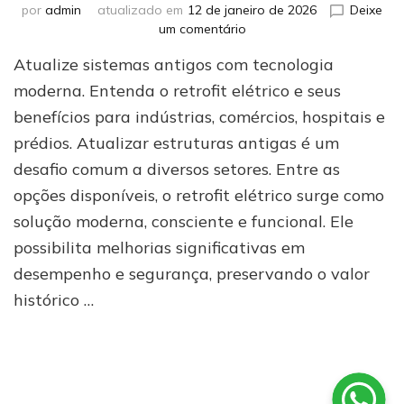
por
admin
atualizado em
12 de janeiro de 2026
Deixe
em
um comentário
Retrofit
Atualize sistemas antigos com tecnologia
elétrico:
modernize
moderna. Entenda o retrofit elétrico e seus
sua
benefícios para indústrias, comércios, hospitais e
estrutura
prédios. Atualizar estruturas antigas é um
sem
perder
desafio comum a diversos setores. Entre as
a
opções disponíveis, o retrofit elétrico surge como
essência
solução moderna, consciente e funcional. Ele
possibilita melhorias significativas em
desempenho e segurança, preservando o valor
histórico …