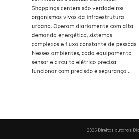
como
Shoppings centers são verdadeiros
evitar
organismos vivos da infraestrutura
falhas
e
urbana. Operam diariamente com alta
garantir
demanda energética, sistemas
operação
complexos e fluxo constante de pessoas.
contínua
Nesses ambientes, cada equipamento,
sensor e circuito elétrico precisa
funcionar com precisão e segurança …
2026 Direitos autorais
Bl