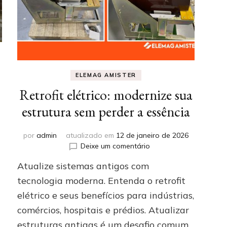
ELEMAG AMISTER
Retrofit elétrico: modernize sua
o
estrutura sem perder a essência
por
admin
atualizado em
12 de janeiro de 2026
em
Deixe um comentário
Retrofit
Atualize sistemas antigos com
elétrico:
modernize
tecnologia moderna. Entenda o retrofit
sua
elétrico e seus benefícios para indústrias,
estrutura
comércios, hospitais e prédios. Atualizar
sem
perder
estruturas antigas é um desafio comum