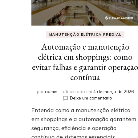
MANUTENÇÃO ELÉTRICA PREDIAL
Automação e manutenção
elétrica em shoppings: como
evitar falhas e garantir operaçã
contínua
por
admin
atualizado em
4 de março de 2026
em
Deixe um comentário
Automação
Entenda como a manutenção elétrica
e
manutenção
em shoppings e a automação garantem
elétrica
segurança, eficiência e operação
em
contínua de sistemas essenciais.
shoppings: