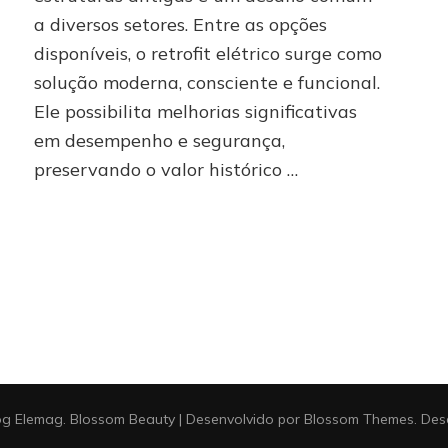
a
a diversos setores. Entre as opções
essência
disponíveis, o retrofit elétrico surge como
solução moderna, consciente e funcional.
Ele possibilita melhorias significativas
em desempenho e segurança,
preservando o valor histórico …
og Elemag
.
Blossom Beauty | Desenvolvido por
Blossom Themes
. De