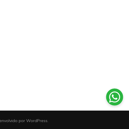
senvolvido por
WordPress
.