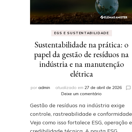
EGS E SUSTENTABILIDADE
Sustentabilidade na prática: o
papel da gestão de resíduos na
indústria e na manutenção
elétrica
por
admin
atualizado em
27 de abril de 2026
em
Deixe um comentário
Sustentabilida
Gestão de resíduos na indústria exige
na
prática:
controle, rastreabilidade e conformidade
o
Veja como isso fortalece ESG, operação e
papel
credibilidade técnica. A pauta ESG
da