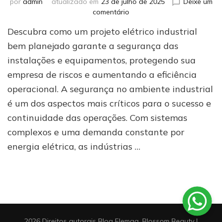
por
admin
atualizado em
23 de julho de 2025
Deixe um
em
comentário
Papel
Descubra como um projeto elétrico industrial
do
projeto
bem planejado garante a segurança das
elétrico
instalações e equipamentos, protegendo sua
industrial
empresa de riscos e aumentando a eficiência
na
segurança
operacional. A segurança no ambiente industrial
das
é um dos aspectos mais críticos para o sucesso e
instalações
e
continuidade das operações. Com sistemas
equipamentos
complexos e uma demanda constante por
energia elétrica, as indústrias …
2026 Direitos autorais
Blog Elemag
.
Blossom Beauty |