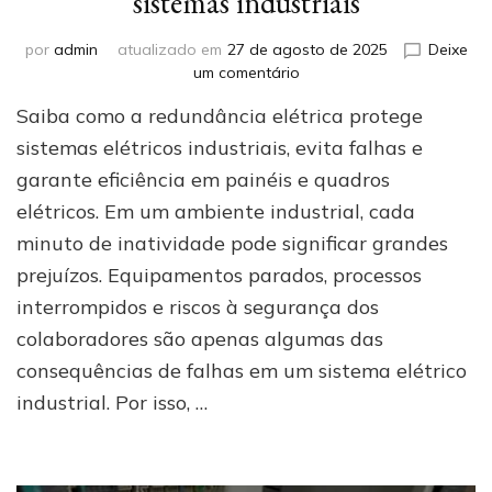
sistemas industriais
por
admin
atualizado em
27 de agosto de 2025
Deixe
em
um comentário
Segurança
Saiba como a redundância elétrica protege
em
dobro:
sistemas elétricos industriais, evita falhas e
por
garante eficiência em painéis e quadros
que
elétricos. Em um ambiente industrial, cada
a
redundância
minuto de inatividade pode significar grandes
elétrica
prejuízos. Equipamentos parados, processos
é
essencial
interrompidos e riscos à segurança dos
em
colaboradores são apenas algumas das
sistemas
consequências de falhas em um sistema elétrico
industriais
industrial. Por isso, …