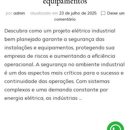
equipamentos
por
admin
atualizado em
23 de julho de 2025
Deixe um
em
comentário
Papel
Descubra como um projeto elétrico industrial
do
projeto
bem planejado garante a segurança das
elétrico
instalações e equipamentos, protegendo sua
industrial
empresa de riscos e aumentando a eficiência
na
segurança
operacional. A segurança no ambiente industrial
das
é um dos aspectos mais críticos para o sucesso e
instalações
e
continuidade das operações. Com sistemas
equipamentos
complexos e uma demanda constante por
energia elétrica, as indústrias …