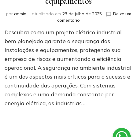
equipamentos
por
admin
atualizado em
23 de julho de 2025
Deixe um
em
comentário
Papel
Descubra como um projeto elétrico industrial
do
projeto
bem planejado garante a segurança das
elétrico
instalações e equipamentos, protegendo sua
industrial
empresa de riscos e aumentando a eficiência
na
segurança
operacional. A segurança no ambiente industrial
das
é um dos aspectos mais críticos para o sucesso e
instalações
e
continuidade das operações. Com sistemas
equipamentos
complexos e uma demanda constante por
energia elétrica, as indústrias …