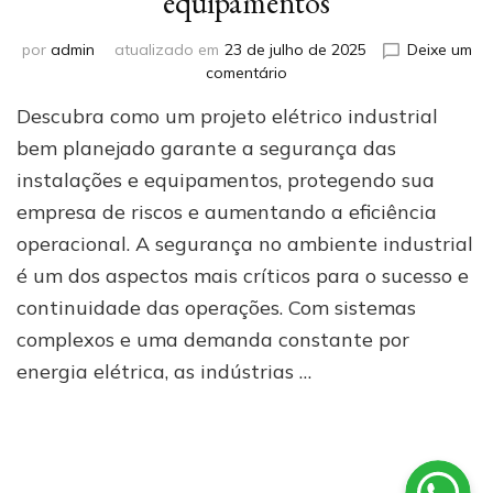
equipamentos
por
admin
atualizado em
23 de julho de 2025
Deixe um
em
comentário
Papel
Descubra como um projeto elétrico industrial
do
projeto
bem planejado garante a segurança das
elétrico
instalações e equipamentos, protegendo sua
industrial
empresa de riscos e aumentando a eficiência
na
segurança
operacional. A segurança no ambiente industrial
das
é um dos aspectos mais críticos para o sucesso e
instalações
e
continuidade das operações. Com sistemas
equipamentos
complexos e uma demanda constante por
energia elétrica, as indústrias …