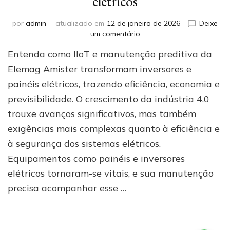
elétricos
por
admin
atualizado em
12 de janeiro de 2026
Deixe
em
um comentário
Por
Entenda como IIoT e manutenção preditiva da
que
investir
Elemag Amister transformam inversores e
em
painéis elétricos, trazendo eficiência, economia e
IIoT
previsibilidade. O crescimento da indústria 4.0
e
manutenção
trouxe avanços significativos, mas também
preditiva
exigências mais complexas quanto à eficiência e
em
sistemas
à segurança dos sistemas elétricos.
elétricos
Equipamentos como painéis e inversores
elétricos tornaram-se vitais, e sua manutenção
precisa acompanhar esse …