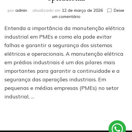
por
admin
atualizado em
12 de março de 2026
Deixe
em
um comentário
Manutenção
Entenda a importância da manutenção elétrica
elétrica
em
industrial em PMEs e como ela pode evitar
prédios
falhas e garantir a segurança dos sistemas
industriais
elétricos e operacionais. A manutenção elétrica
(PMEs):
como
em prédios industriais é um dos pilares mais
evitar
importantes para garantir a continuidade e a
paradas
e
segurança das operações industriais. Em
garantir
pequenas e médias empresas (PMEs) no setor
segurança
industrial, …
operacional