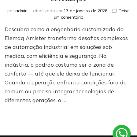
por
admin
atualizado em
13 de janeiro de 2026
Deixe
em
um comentário
Além
Descubra como a engenharia customizada da
do
catálogo:
Elemag Amister transforma desafios complexos
o
de automação industrial em soluções sob
poder
medida, com eficiência e segurança. Na
da
engenharia
indústria, o padrão costuma ser a zona de
customizada
conforto — até que ele deixa de funcionar.
da
Elemag
Quando a operação enfrenta condições fora do
Amister
comum ou precisa integrar tecnologias de
para
diferentes gerações, o …
desafios
ineditáveis
de
automação