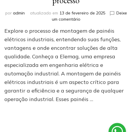
processo
por
admin
atualizado em
13 de fevereiro de 2025
Deixe
em
um comentário
Montagem
Explore o processo de montagem de painéis
de
Painel
elétricos industriais, entendendo suas funções,
Elétrico
vantagens e onde encontrar soluções de alta
Industrial:
qualidade. Conheça a Elemag, uma empresa
conheça
mais
especializada em engenharia elétrica e
sobre
automação industrial. A montagem de painéis
esse
processo
elétricos industriais é um aspecto crítico para
garantir a eficiência e a segurança de qualquer
operação industrial. Esses painéis …