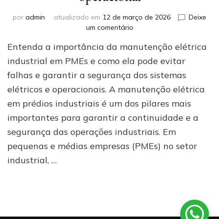
por
admin
atualizado em
12 de março de 2026
Deixe
em
um comentário
Manutenção
Entenda a importância da manutenção elétrica
elétrica
em
industrial em PMEs e como ela pode evitar
prédios
falhas e garantir a segurança dos sistemas
industriais
elétricos e operacionais. A manutenção elétrica
(PMEs):
como
em prédios industriais é um dos pilares mais
evitar
importantes para garantir a continuidade e a
paradas
e
segurança das operações industriais. Em
garantir
pequenas e médias empresas (PMEs) no setor
segurança
industrial, …
operacional