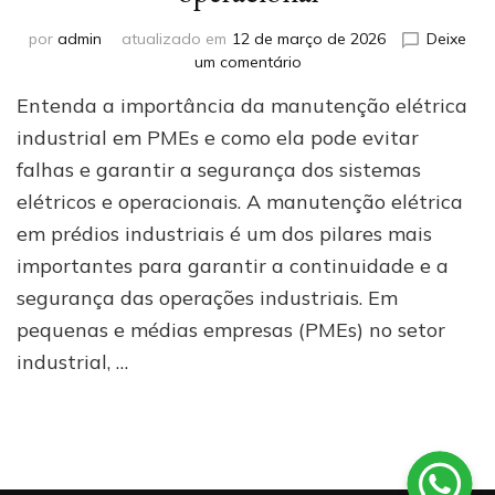
por
admin
atualizado em
12 de março de 2026
Deixe
em
um comentário
Manutenção
Entenda a importância da manutenção elétrica
elétrica
em
industrial em PMEs e como ela pode evitar
prédios
falhas e garantir a segurança dos sistemas
industriais
elétricos e operacionais. A manutenção elétrica
(PMEs):
como
em prédios industriais é um dos pilares mais
evitar
importantes para garantir a continuidade e a
paradas
e
segurança das operações industriais. Em
garantir
pequenas e médias empresas (PMEs) no setor
segurança
industrial, …
operacional