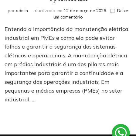
por
admin
atualizado em
12 de março de 2026
Deixe
em
um comentário
Manutenção
Entenda a importância da manutenção elétrica
elétrica
em
industrial em PMEs e como ela pode evitar
prédios
falhas e garantir a segurança dos sistemas
industriais
elétricos e operacionais. A manutenção elétrica
(PMEs):
como
em prédios industriais é um dos pilares mais
evitar
importantes para garantir a continuidade e a
paradas
e
segurança das operações industriais. Em
garantir
pequenas e médias empresas (PMEs) no setor
segurança
industrial, …
operacional