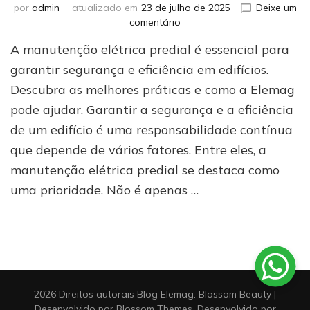
por
admin
atualizado em
23 de julho de 2025
Deixe um
em
comentário
Manutenção
A manutenção elétrica predial é essencial para
elétrica
predial:
garantir segurança e eficiência em edifícios.
como
Descubra as melhores práticas e como a Elemag
garantir
pode ajudar. Garantir a segurança e a eficiência
a
segurança
de um edifício é uma responsabilidade contínua
e
que depende de vários fatores. Entre eles, a
eficiência
manutenção elétrica predial se destaca como
uma prioridade. Não é apenas …
2026 Direitos autorais
Blog Elemag
.
Blossom Beauty |
Desenvolvido por
Blossom Themes
. Desenvolvido por