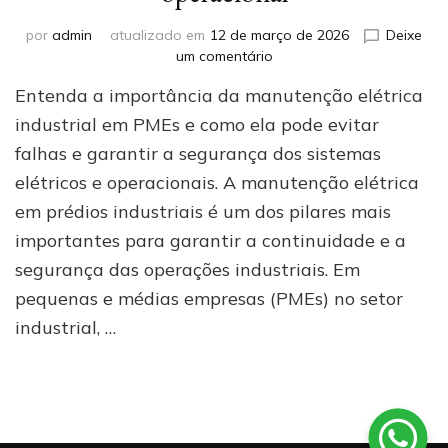
por
admin
atualizado em
12 de março de 2026
Deixe
em
um comentário
Manutenção
Entenda a importância da manutenção elétrica
elétrica
em
industrial em PMEs e como ela pode evitar
prédios
falhas e garantir a segurança dos sistemas
industriais
elétricos e operacionais. A manutenção elétrica
(PMEs):
como
em prédios industriais é um dos pilares mais
evitar
importantes para garantir a continuidade e a
paradas
e
segurança das operações industriais. Em
garantir
pequenas e médias empresas (PMEs) no setor
segurança
industrial, …
operacional