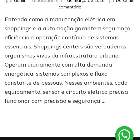
por
admin
atualizado em
4 de março de 2026
Deixe um
em
comentário
Automação
Entenda como a manutenção elétrica em
e
manutenção
shoppings e a automação garantem segurança,
elétrica
eficiência e operação contínua de sistemas
em
essenciais. Shoppings centers são verdadeiros
shoppings:
como
organismos vivos da infraestrutura urbana.
evitar
Operam diariamente com alta demanda
falhas
e
energética, sistemas complexos e fluxo
garantir
constante de pessoas. Nesses ambientes, cada
operação
equipamento, sensor e circuito elétrico precisa
contínua
funcionar com precisão e segurança …