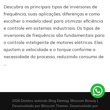
Quais
Descubra os principais tipos de inversores de
são
os
frequência, suas aplicações, diferenças e como
tipos
escolher o modelo ideal para otimizar eficiência
de
e controle em sistemas industriais. Os tipos de
inversores
de
inversores de frequência são fundamentais para
frequência
o controle inteligente de motores elétricos. Eles
ajustam a velocidade e o torque conforme a
necessidade do processo, reduzindo consumo de
…
2026 Direitos autorais
Blog Elemag
.
Blossom Beauty |
Desenvolvido por
Blossom Themes
. Desenvolvido por