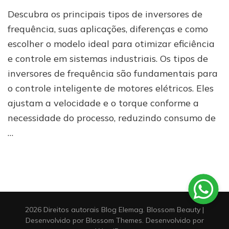
Quais
Descubra os principais tipos de inversores de
são
os
frequência, suas aplicações, diferenças e como
tipos
escolher o modelo ideal para otimizar eficiência
de
e controle em sistemas industriais. Os tipos de
inversores
de
inversores de frequência são fundamentais para
frequência
o controle inteligente de motores elétricos. Eles
ajustam a velocidade e o torque conforme a
necessidade do processo, reduzindo consumo de
…
2026 Direitos autorais
Blog Elemag
.
Blossom Beauty |
Desenvolvido por
Blossom Themes
. Desenvolvido por