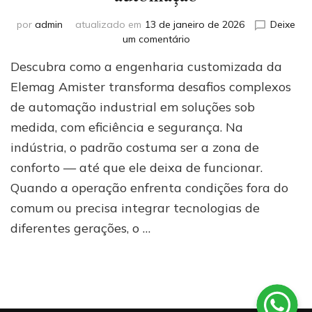
por
admin
atualizado em
13 de janeiro de 2026
Deixe
em
um comentário
Além
Descubra como a engenharia customizada da
do
catálogo:
Elemag Amister transforma desafios complexos
o
de automação industrial em soluções sob
poder
medida, com eficiência e segurança. Na
da
engenharia
indústria, o padrão costuma ser a zona de
customizada
conforto — até que ele deixa de funcionar.
da
Elemag
Quando a operação enfrenta condições fora do
Amister
comum ou precisa integrar tecnologias de
para
diferentes gerações, o …
desafios
ineditáveis
de
automação