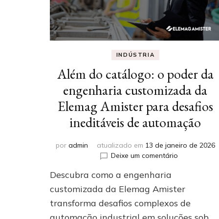
INDÚSTRIA
Além do catálogo: o poder da
engenharia customizada da
Elemag Amister para desafios
ineditáveis de automação
por
admin
atualizado em
13 de janeiro de 2026
em
Deixe um comentário
Além
Descubra como a engenharia
do
catálogo:
customizada da Elemag Amister
o
transforma desafios complexos de
poder
automação industrial em soluções sob
da