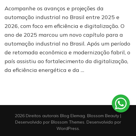
O
Acompanhe os avanços e projeções da
panorama
da
automação industrial no Brasil entre 2025 e
automação
2026, com foco em eficiência e digitalização. O
industrial
ano de 2025 marcou um novo capítulo para a
no
Brasil
automação industrial no Brasil. Após um período
(2025
de retomada econômica e modernização fabril, o
e
2026)
país assistiu ao fortalecimento da digitalização,
da eficiência energética e da …
2026 Direitos autorais
Blog Elemag
.
Blossom Beauty |
Desenvolvido por
Blossom Themes
. Desenvolvido por
WordPress
.